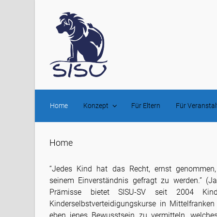
Zum Hauptinhalt springen
Home
Konzept
Für Eltern
Für Veranstal
Home
“Jedes Kind hat das Recht, ernst genommen
seinem Einverständnis gefragt zu werden.” (J
Prämisse bietet SISU-SV seit 2004 Kinde
Kinderselbstverteidigungskurse in Mittelfranken
eben jenes Bewusstsein zu vermitteln, welche