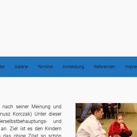
ter
Galerie
Termine
Anmeldung
Referenzen
Impr
, nach seiner Meinung und
anusz Korczak) Unter dieser
rselbstbehauptungs- und
 an. Ziel ist es den Kindern
s das obige Zitat so schön